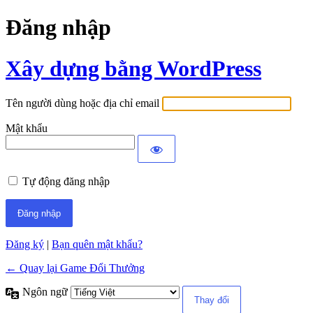
Đăng nhập
Xây dựng bằng WordPress
Tên người dùng hoặc địa chỉ email
Mật khẩu
Tự động đăng nhập
Đăng ký
|
Bạn quên mật khẩu?
← Quay lại Game Đổi Thưởng
Ngôn ngữ