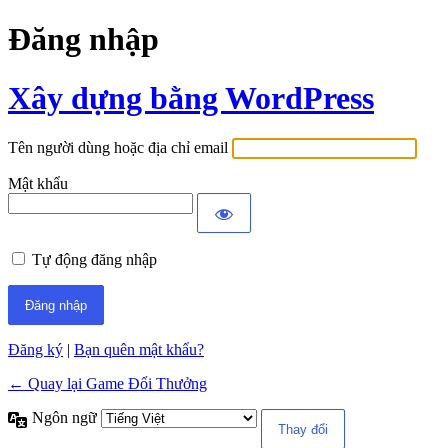
Đăng nhập
Xây dựng bằng WordPress
Tên người dùng hoặc địa chỉ email
Mật khẩu
Tự động đăng nhập
Đăng ký
|
Bạn quên mật khẩu?
← Quay lại Game Đổi Thưởng
Ngôn ngữ