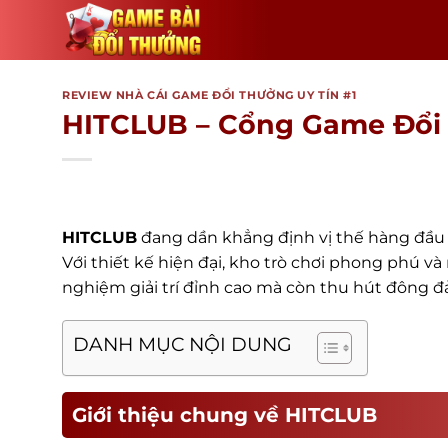
Bỏ
qua
nội
dung
REVIEW NHÀ CÁI GAME ĐỔI THƯỞNG UY TÍN #1
HITCLUB – Cổng Game Đổi T
HITCLUB
đang dần khẳng định vị thế hàng đầu 
Với thiết kế hiện đại, kho trò chơi phong phú v
nghiệm giải trí đỉnh cao mà còn thu hút đông đ
DANH MỤC NỘI DUNG
Giới thiệu chung về HITCLUB