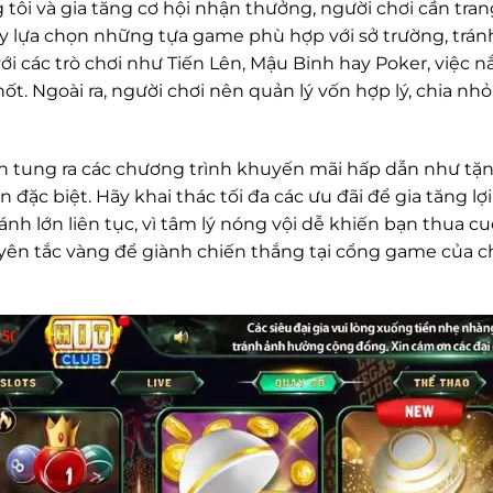
 tôi và gia tăng cơ hội nhận thưởng, người chơi cần tran
ãy lựa chọn những tựa game phù hợp với sở trường, trán
ới các trò chơi như Tiến Lên, Mậu Binh hay Poker, việc 
ốt. Ngoài ra, người chơi nên quản lý vốn hợp lý, chia nhỏ
ên tung ra các chương trình khuyến mãi hấp dẫn như tặ
đặc biệt. Hãy khai thác tối đa các ưu đãi để gia tăng lợ
 lớn liên tục, vì tâm lý nóng vội dễ khiến bạn thua cu
guyên tắc vàng để giành chiến thắng tại cổng game của 