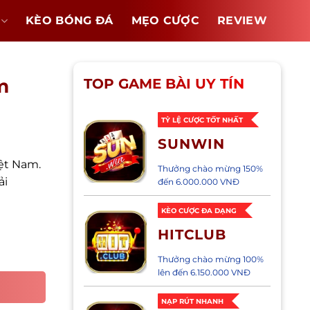
KÈO BÓNG ĐÁ
MẸO CƯỢC
REVIEW
m
TOP GAME BÀI UY TÍN
TỶ LỆ CƯỢC TỐT NHẤT
SUNWIN
iệt Nam.
Thưởng chào mừng 150%
ải
đến 6.000.000 VNĐ
KÈO CƯỢC ĐA DẠNG
HITCLUB
Thưởng chào mừng 100%
lên đến 6.150.000 VNĐ
NẠP RÚT NHANH