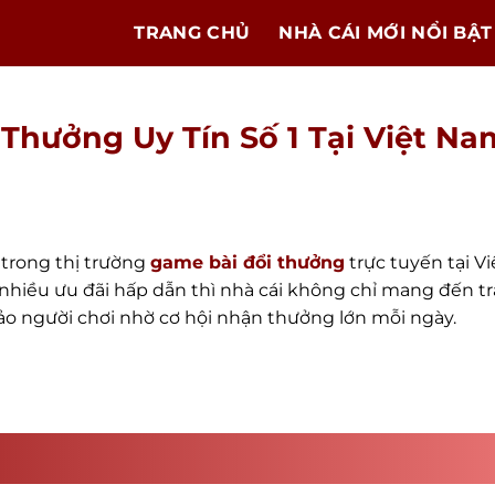
TRANG CHỦ
NHÀ CÁI MỚI NỔI BẬT
hưởng Uy Tín Số 1 Tại Việt Na
trong thị trường
game bài đổi thưởng
trực tuyến tại V
à nhiều ưu đãi hấp dẫn thì nhà cái không chỉ mang đến tr
ảo người chơi nhờ cơ hội nhận thưởng lớn mỗi ngày.