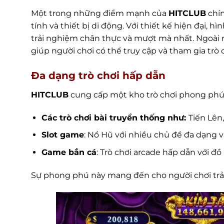
Một trong những điểm mạnh của
HITCLUB
chín
tính và thiết bị di động. Với thiết kế hiện đại,
trải nghiệm chân thực và mượt mà nhất. Ngoài ra
giúp người chơi có thể truy cập và tham gia trò c
Đa dạng trò chơi hấp dẫn
HITCLUB
cung cấp một kho trò chơi phong phú, 
Các trò chơi bài truyền thống như:
Tiến Lên
Slot game
: Nổ Hũ với nhiều chủ đề đa dạng v
Game bắn cá
: Trò chơi arcade hấp dẫn với 
Sự phong phú này mang đến cho người chơi trải