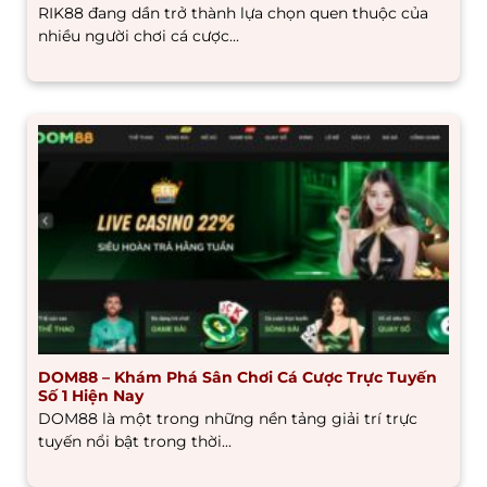
RIK88 đang dần trở thành lựa chọn quen thuộc của
nhiều người chơi cá cược...
DOM88 – Khám Phá Sân Chơi Cá Cược Trực Tuyến
Số 1 Hiện Nay
DOM88 là một trong những nền tảng giải trí trực
tuyến nổi bật trong thời...