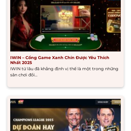
IWIN – Cổng Game Xanh Chín Được Yêu Thích
Nhất 2025
IWIN từ lâu đã khẳng định vị thế là một trong những
sân chơi đổi...