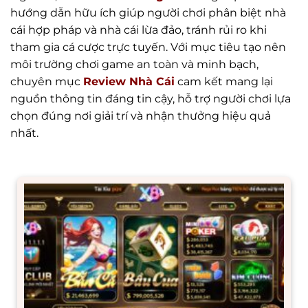
hướng dẫn hữu ích giúp người chơi phân biệt nhà
cái hợp pháp và nhà cái lừa đảo, tránh rủi ro khi
tham gia cá cược trực tuyến. Với mục tiêu tạo nên
môi trường chơi game an toàn và minh bạch,
chuyên mục
Review Nhà Cái
cam kết mang lại
nguồn thông tin đáng tin cậy, hỗ trợ người chơi lựa
chọn đúng nơi giải trí và nhận thưởng hiệu quả
nhất.