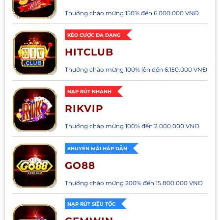
Thưởng chào mừng 150% đến 6.000.000 VNĐ
KÈO CƯỢC ĐA DẠNG
HITCLUB
Thưởng chào mừng 100% lên đến 6.150.000 VNĐ
NẠP RÚT NHANH
RIKVIP
Thưởng chào mừng 100% đến 2.000.000 VNĐ
KHUYẾN MÃI HẤP DẪN
GO88
Thưởng chào mừng 200% đến 15.800.000 VNĐ
NẠP RÚT SIÊU TỐC