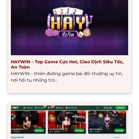
HAYWIN – Top Game Cực Hot, Giao Dịch Siêu Tốc,
An Toàn
HAYWIN – thiên đường game bài đổi thưởng uy tín,
nơi hội tụ những trò...