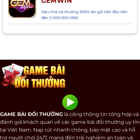
GEMWIN
Siêu nhà cái thưởng 300% lần gửi tiền đầu tiên
đến 3.000.000 VNĐ
GAME BÀI ĐỔI THƯỞNG
là cổng thông tin tổng hợp và
đánh giá khách quan về các game bài đổi thưởng uy tín
tại Việt Nam. Nạp rút nhanh chóng, bảo mật cao và hỗ
trợ người chơi 24/7, mang đến trải nghiệm an toàn và