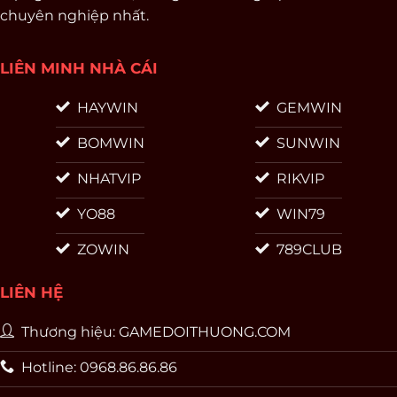
chuyên nghiệp nhất.
LIÊN MINH NHÀ CÁI
HAYWIN
GEMWIN
BOMWIN
SUNWIN
NHATVIP
RIKVIP
YO88
WIN79
ZOWIN
789CLUB
LIÊN HỆ
Thương hiệu: GAMEDOITHUONG.COM
Hotline: 0968.86.86.86