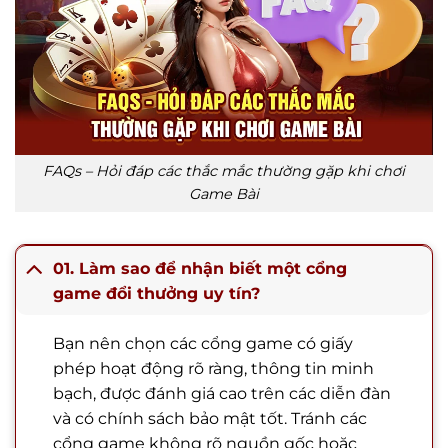
FAQs – Hỏi đáp các thắc mắc thường gặp khi chơi
Game Bài
01.
Làm sao để nhận biết một cổng
game đổi thưởng uy tín?
Bạn nên chọn các cổng game có giấy
phép hoạt động rõ ràng, thông tin minh
bạch, được đánh giá cao trên các diễn đàn
và có chính sách bảo mật tốt. Tránh các
cổng game không rõ nguồn gốc hoặc