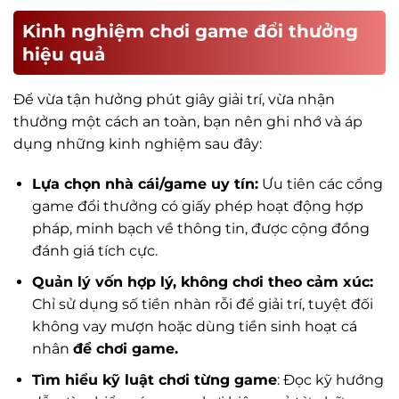
Kinh nghiệm chơi game đổi thưởng
hiệu quả
Để vừa tận hưởng phút giây giải trí, vừa nhận
thưởng một cách an toàn, bạn nên ghi nhớ và áp
dụng những kinh nghiệm sau đây:
Lựa chọn nhà cái/game uy tín:
Ưu tiên các cổng
game đổi thưởng có giấy phép hoạt động hợp
pháp, minh bạch về thông tin, được cộng đồng
đánh giá tích cực.
Quản lý vốn hợp lý, không chơi theo cảm xúc:
Chỉ sử dụng số tiền nhàn rỗi để giải trí, tuyệt đối
không vay mượn hoặc dùng tiền sinh hoạt cá
nhân
để chơi game.
Tìm hiểu kỹ luật chơi từng game
: Đọc kỹ hướng