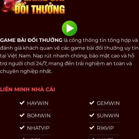
GAME BÀI ĐỔI THƯỞNG
là cổng thông tin tổng hợp và
đánh giá khách quan về các game bài đổi thưởng uy tín
tại Việt Nam. Nạp rút nhanh chóng, bảo mật cao và hỗ
trợ người chơi 24/7, mang đến trải nghiệm an toàn và
chuyên nghiệp nhất.
LIÊN MINH NHÀ CÁI
HAYWIN
GEMWIN
BOMWIN
SUNWIN
NHATVIP
RIKVIP