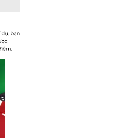
 dụ, bạn
ược
điểm.