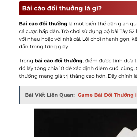
Bài cào đổi thưởng là gì?
Bài cào đổi thưởng
là một biến thể dân gian qu
cá cược hấp dẫn. Trò chơi sử dụng bộ bài Tây 52 
với nhau hoặc với nhà cái. Lối chơi nhanh gọn, 
dẫn trong từng giây.
Trong
bài cào đổi thưởng
, điểm được tính dựa trê
đó lấy tổng chia 10 để xác định điểm cuối cùng. 
thường mang giá trị thắng cao hơn. Đây chính l
Bài Viết Liên Quan:
Game Bài Đổi Thưởng i