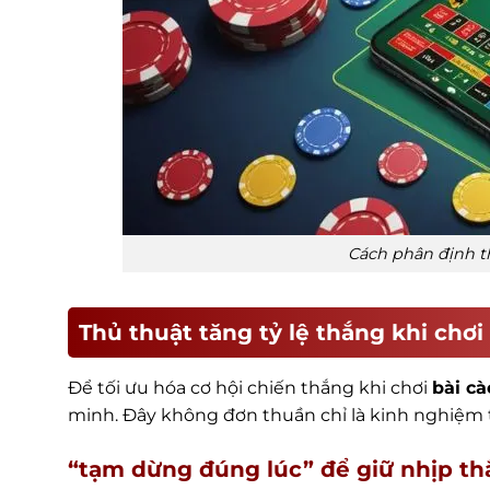
Cách phân định t
Thủ thuật tăng tỷ lệ thắng khi chơi
Để tối ưu hóa cơ hội chiến thắng khi chơi
bài cà
minh. Đây không đơn thuần chỉ là kinh nghiệm 
“tạm dừng đúng lúc” để giữ nhịp t