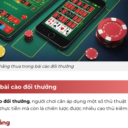
hắng thua trong bài cào đổi thưởng
 bài cào đổi thưởng
o đổi thưởng
, người chơi cần áp dụng một số thủ thuật
thực tiễn mà còn là chiến lược được nhiều cao thủ kiểm
hắng