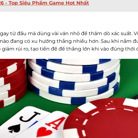
26 - Top Siêu Phẩm Game Hot Nhất
gay từ đầu mà dùng vài ván nhỏ để thăm dò xác suất. Ví
a nào đang có xu hướng thắng nhiều hơn. Sau khi nắm đ
giảm rủi ro, tạo tiền đề để thắng lớn khi vào đúng thời 