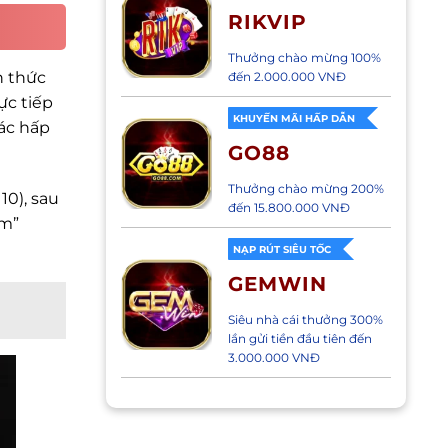
RIKVIP
Thưởng chào mừng 100%
h thức
đến 2.000.000 VNĐ
ực tiếp
KHUYẾN MÃI HẤP DẪN
iác hấp
GO88
Thưởng chào mừng 200%
 10), sau
đến 15.800.000 VNĐ
ểm”
NẠP RÚT SIÊU TỐC
GEMWIN
Siêu nhà cái thưởng 300%
lần gửi tiền đầu tiên đến
3.000.000 VNĐ