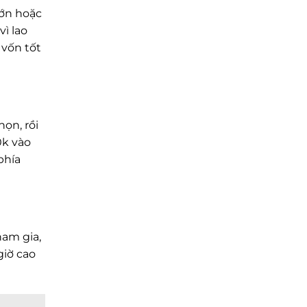
lớn hoặc
vì lao
 vốn tốt
ọn, rồi
0k vào
phía
ham gia,
giờ cao