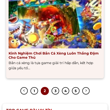
Kinh Nghiệm Chơi Bắn Cá Xèng Luôn Thắng Đậm
Cho Game Thủ
Bắn cá xèng là tựa game giải trí hấp dẫn, kết hợp
giữa yếu tố...
2
1
3
4
5