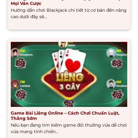
Mọi Ván Cược
Hướng dẫn chơi Blackjack chi tiết từ cơ bản đến nâng
cao dưới đây sẽ...
Game Bài Liêng Online – Cách Chơi Chuẩn Luật,
Thắng Sớm
Nếu bạn đang tìm kiếm game đổi thưởng vừa dễ chơi
vừa mang tính chiến...