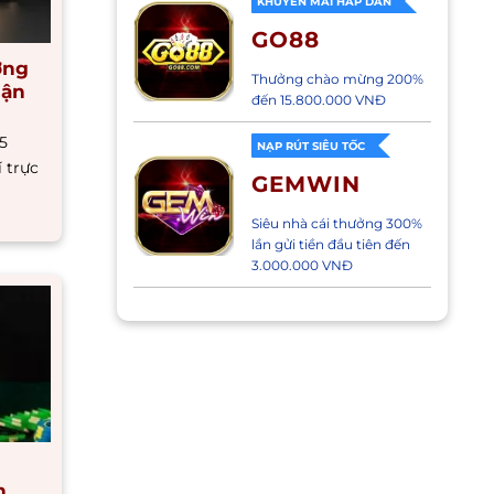
KHUYẾN MÃI HẤP DẪN
GO88
ởng
Thưởng chào mừng 200%
hận
đến 15.800.000 VNĐ
5
NẠP RÚT SIÊU TỐC
 trực
GEMWIN
Siêu nhà cái thưởng 300%
lần gửi tiền đầu tiên đến
3.000.000 VNĐ
n