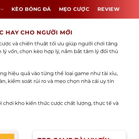
KÈO BÓNG ĐÁ
MẸO CƯỢC
REVIEW
ỢC HAY CHO NGƯỜI MỚI
cược và chiến thuật tối ưu giúp người chơi tăng
 lý vốn, chọn kèo hợp lý, nắm bắt tâm lý đối thủ
g hiệu quả vào từng thể loại game như tài xỉu,
, kiểm soát rủi ro và mẹo chọn nhà cái uy tín
ơi kho kiến thức cược chất lượng, thực tế và