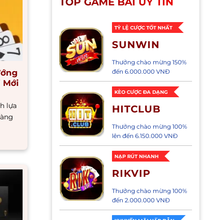
TOP GAME BÀI UY TÍN
TỶ LỆ CƯỢC TỐT NHẤT
SUNWIN
Thưởng chào mừng 150%
đến 6.000.000 VNĐ
ướng
 Mới
KÈO CƯỢC ĐA DẠNG
h lựa
HITCLUB
hàng
Thưởng chào mừng 100%
lên đến 6.150.000 VNĐ
NẠP RÚT NHANH
RIKVIP
Thưởng chào mừng 100%
đến 2.000.000 VNĐ