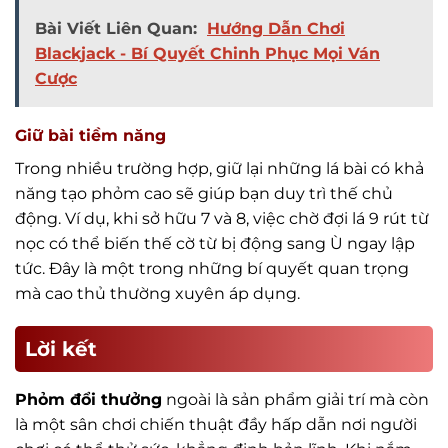
Bài Viết Liên Quan:
Hướng Dẫn Chơi
Blackjack - Bí Quyết Chinh Phục Mọi Ván
Cược
Giữ bài tiềm năng
Trong nhiều trường hợp, giữ lại những lá bài có khả
năng tạo phỏm cao sẽ giúp bạn duy trì thế chủ
động. Ví dụ, khi sở hữu 7 và 8, việc chờ đợi lá 9 rút từ
nọc có thể biến thế cờ từ bị động sang Ù ngay lập
tức. Đây là một trong những bí quyết quan trọng
mà cao thủ thường xuyên áp dụng.
Lời kết
Phỏm đổi thưởng
ngoài là sản phẩm giải trí mà còn
là một sân chơi chiến thuật đầy hấp dẫn nơi người