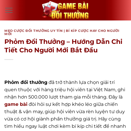
Bỏ
qua
nội
dung
MẸO CƯỢC ĐỔI THƯỞNG UY TÍN | BÍ KÍP CƯỢC HAY CHO NGƯỜI
MỚI
Phỏm Đổi Thưởng – Hướng Dẫn Chi
Tiết Cho Người Mới Bắt Đầu
Phỏm đổi thưởng
đã trở thành lựa chọn giải trí
quen thuộc với hàng triệu hội viên tại Việt Nam, ghi
nhận hơn 500.000 lượt tham gia mỗi tháng. Đây là
game bài
đòi hỏi sự kết hợp khéo léo giữa chiến
thuật & vận may, giúp hội viên vừa rèn luyện tư duy
vừa có cơ hội giành phần thưởng giá trị. Hãy cùng
tìm hiểu ngay luật chơi kèm bí kíp chi tiết để nhanh