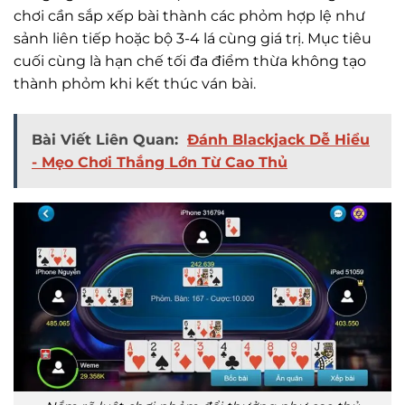
chơi cần sắp xếp bài thành các phỏm hợp lệ như
sảnh liên tiếp hoặc bộ 3-4 lá cùng giá trị. Mục tiêu
cuối cùng là hạn chế tối đa điểm thừa không tạo
thành phỏm khi kết thúc ván bài.
Bài Viết Liên Quan:
Đánh Blackjack Dễ Hiểu
- Mẹo Chơi Thắng Lớn Từ Cao Thủ