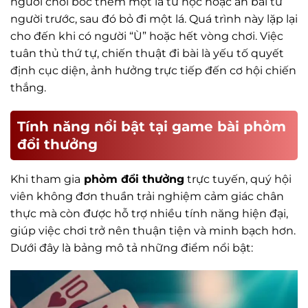
người chơi bốc thêm một lá từ nọc hoặc ăn bài từ
người trước, sau đó bỏ đi một lá. Quá trình này lặp lại
cho đến khi có người “Ù” hoặc hết vòng chơi. Việc
tuân thủ thứ tự, chiến thuật đi bài là yếu tố quyết
định cục diện, ảnh hưởng trực tiếp đến cơ hội chiến
thắng.
Tính năng nổi bật tại game bài phỏm
đổi thưởng
Khi tham gia
phỏm đổi thưởng
trực tuyến, quý hội
viên không đơn thuần trải nghiệm cảm giác chân
thực mà còn được hỗ trợ nhiều tính năng hiện đại,
giúp việc chơi trở nên thuận tiện và minh bạch hơn.
Dưới đây là bảng mô tả những điểm nổi bật: