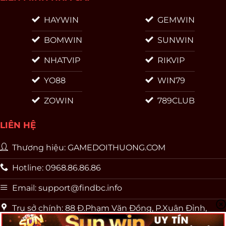
HAYWIN
GEMWIN
BOMWIN
SUNWIN
NHATVIP
RIKVIP
YO88
WIN79
ZOWIN
789CLUB
LIÊN HỆ
Thương hiệu: GAMEDOITHUONG.COM
Hotline: 0968.86.86.86
Email:
support@findbc.info
Trụ sở chính: 88 Đ.Phạm Văn Đồng, P.Xuân Đỉnh,
Q.Bắc Từ Liêm, Hà Nội