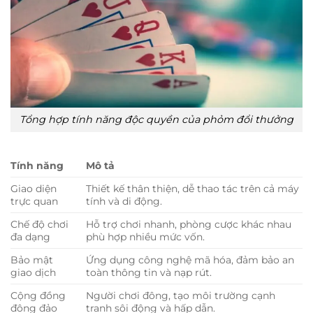
Tổng hợp tính năng độc quyền của phỏm đổi thưởng
Tính năng
Mô tả
Giao diện
Thiết kế thân thiện, dễ thao tác trên cả máy
trực quan
tính và di động.
Chế độ chơi
Hỗ trợ chơi nhanh, phòng cược khác nhau
đa dạng
phù hợp nhiều mức vốn.
Bảo mật
Ứng dụng công nghệ mã hóa, đảm bảo an
giao dịch
toàn thông tin và nạp rút.
Cộng đồng
Người chơi đông, tạo môi trường cạnh
đông đảo
tranh sôi động và hấp dẫn.