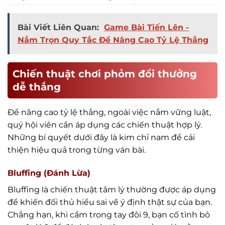
Bài Viết Liên Quan:
Game Bài Tiến Lên -
Nắm Trọn Quy Tắc Để Nâng Cao Tỷ Lệ Thắng
Chiến thuật chơi phỏm đổi thưởng
dễ thắng
Để nâng cao tỷ lệ thắng, ngoài việc nắm vững luật,
quý hội viên cần áp dụng các chiến thuật hợp lý.
Những bí quyết dưới đây là kim chỉ nam để cải
thiện hiệu quả trong từng ván bài.
Bluffing (Đánh Lừa)
Bluffing là chiến thuật tâm lý thường được áp dụng
để khiến đối thủ hiểu sai về ý định thật sự của bạn.
Chẳng hạn, khi cầm trong tay đôi 9, bạn cố tình bỏ