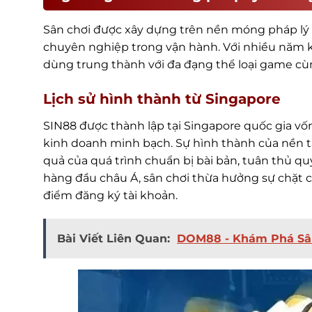
Sân chơi được xây dựng trên nền móng pháp lý 
chuyên nghiệp trong vận hành. Với nhiều năm 
dùng trung thành với đa đạng thể loại game cùng 
Lịch sử hình thành từ Singapore
SIN88 được thành lập tại Singapore quốc gia vố
kinh doanh minh bạch. Sự hình thành của nền tả
quả của quá trình chuẩn bị bài bản, tuân thủ qu
hàng đầu châu Á, sân chơi thừa hưởng sự chặt c
điểm đăng ký tài khoản.
Bài Viết Liên Quan:
DOM88 - Khám Phá Sân