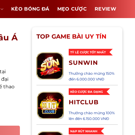
KÈO BÓNG ĐÁ
MẸO CƯỢC
REVIEW
âu Á
TOP GAME BÀI UY TÍN
TỶ LỆ CƯỢC TỐT NHẤT
SUNWIN
tại
Thưởng chào mừng 150%
 đại
đến 6.000.000 VNĐ
ể thao
KÈO CƯỢC ĐA DẠNG
HITCLUB
Thưởng chào mừng 100%
lên đến 6.150.000 VNĐ
NẠP RÚT NHANH