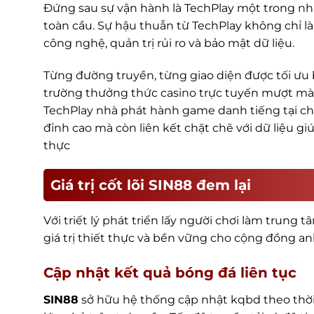
Đứng sau sự vận hành là TechPlay một trong nhữ
toàn cầu. Sự hậu thuẫn từ TechPlay không chỉ l
công nghệ, quản trị rủi ro và bảo mật dữ liệu.
Từng đường truyền, từng giao diện được tối ưu
trường thưởng thức casino trực tuyến mượt mà, 
TechPlay nhà phát hành game danh tiếng tại c
đỉnh cao mà còn liên kết chặt chẽ với dữ liệu g
thực
Giá trị cốt lõi SIN88 đem lại
Với triết lý phát triển lấy người chơi làm trun
giá trị thiết thực và bền vững cho cộng đồng a
Cập nhật kết quả bóng đá liên tục
SIN88
sở hữu hệ thống cập nhật kqbd theo thời