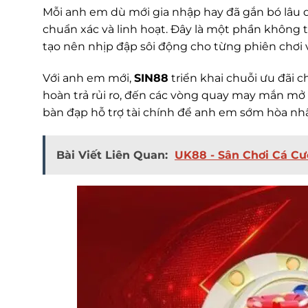
Mỗi anh em dù mới gia nhập hay đã gắn bó lâu 
chuẩn xác và linh hoạt. Đây là một phần không 
tạo nên nhịp đập sôi động cho từng phiên chơi v
Với anh em mới,
SIN88
triển khai chuỗi ưu đãi
hoàn trả rủi ro, đến các vòng quay may mắn mở 
bàn đạp hỗ trợ tài chính để anh em sớm hòa nhậ
Bài Viết Liên Quan:
UK88 - Sân Chơi Cá Cư