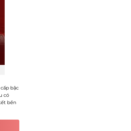
 cấp bậc
u có
kết bền