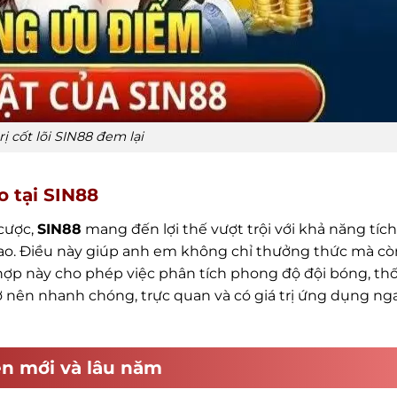
rị cốt lõi SIN88 đem lại
o tại SIN88
 cược,
SIN88
mang đến lợi thế vượt trội với khả năng tíc
thao. Điều này giúp anh em không chỉ thưởng thức mà cò
 hợp này cho phép việc phân tích phong độ đội bóng, th
ở nên nhanh chóng, trực quan và có giá trị ứng dụng ng
ên mới và lâu năm