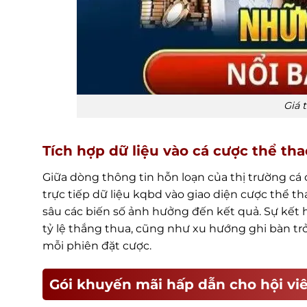
Giá t
Tích hợp dữ liệu vào cá cược thể tha
Giữa dòng thông tin hỗn loạn của thị trường cá
trực tiếp dữ liệu kqbd vào giao diện cược thể 
sâu các biến số ảnh hưởng đến kết quả. Sự kết
tỷ lệ thắng thua, cũng như xu hướng ghi bàn tr
mỗi phiên đặt cược.
Gói khuyến mãi hấp dẫn cho hội vi