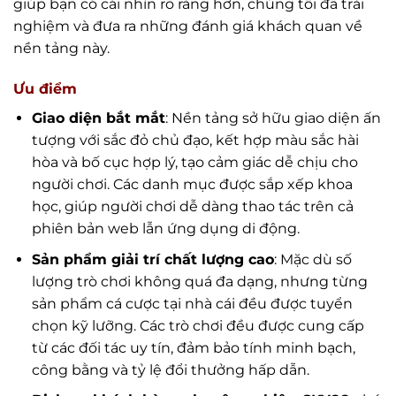
giúp bạn có cái nhìn rõ ràng hơn, chúng tôi đã trải
nghiệm và đưa ra những đánh giá khách quan về
nền tảng này.
Ưu điểm
Giao diện bắt mắt
: Nền tảng sở hữu giao diện ấn
tượng với sắc đỏ chủ đạo, kết hợp màu sắc hài
hòa và bố cục hợp lý, tạo cảm giác dễ chịu cho
người chơi. Các danh mục được sắp xếp khoa
học, giúp người chơi dễ dàng thao tác trên cả
phiên bản web lẫn ứng dụng di động.
Sản phẩm giải trí chất lượng cao
: Mặc dù số
lượng trò chơi không quá đa dạng, nhưng từng
sản phẩm cá cược tại nhà cái đều được tuyển
chọn kỹ lưỡng. Các trò chơi đều được cung cấp
từ các đối tác uy tín, đảm bảo tính minh bạch,
công bằng và tỷ lệ đổi thưởng hấp dẫn.