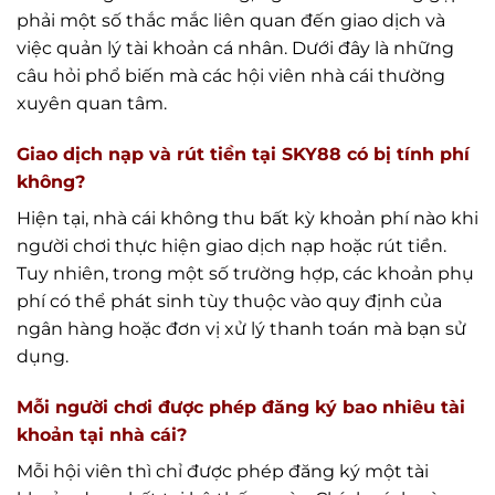
phải một số thắc mắc liên quan đến giao dịch và
việc quản lý tài khoản cá nhân. Dưới đây là những
câu hỏi phổ biến mà các hội viên nhà cái thường
xuyên quan tâm.
Giao dịch nạp và rút tiền tại SKY88 có bị tính phí
không?
Hiện tại, nhà cái không thu bất kỳ khoản phí nào khi
người chơi thực hiện giao dịch nạp hoặc rút tiền.
Tuy nhiên, trong một số trường hợp, các khoản phụ
phí có thể phát sinh tùy thuộc vào quy định của
ngân hàng hoặc đơn vị xử lý thanh toán mà bạn sử
dụng.
Mỗi người chơi được phép đăng ký bao nhiêu tài
khoản tại nhà cái?
Mỗi hội viên thì chỉ được phép đăng ký một tài