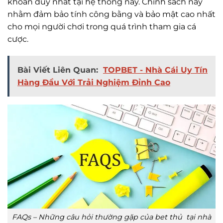
khoản duy nhất tại hệ thống này. Chính sách này
nhằm đảm bảo tính công bằng và bảo mật cao nhất
cho mọi người chơi trong quá trình tham gia cá
cược.
Bài Viết Liên Quan:
TOPBET - Nhà Cái Uy Tín
Hàng Đầu Với Trải Nghiệm Đỉnh Cao
FAQs – Những câu hỏi thường gặp của bet thủ tại nhà