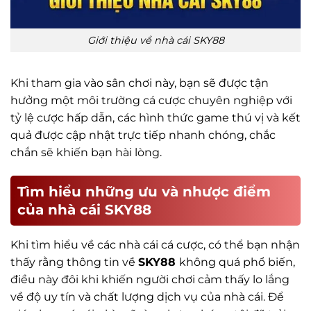
Giới thiệu về nhà cái SKY88
Khi tham gia vào sân chơi này, bạn sẽ được tận
hưởng một môi trường cá cược chuyên nghiệp với
tỷ lệ cược hấp dẫn, các hình thức game thú vị và kết
quả được cập nhật trực tiếp nhanh chóng, chắc
chắn sẽ khiến bạn hài lòng.
Tìm hiểu những ưu và nhược điểm
của nhà cái SKY88
Khi tìm hiểu về các nhà cái cá cược, có thể bạn nhận
thấy rằng thông tin về
SKY88
không quá phổ biến,
điều này đôi khi khiến người chơi cảm thấy lo lắng
về độ uy tín và chất lượng dịch vụ của nhà cái. Để