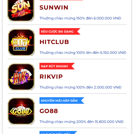
SUNWIN
Thưởng chào mừng 150% đến 6.000.000 VNĐ
KÈO CƯỢC ĐA DẠNG
HITCLUB
Thưởng chào mừng 100% lên đến 6.150.000 VNĐ
NẠP RÚT NHANH
RIKVIP
Thưởng chào mừng 100% đến 2.000.000 VNĐ
KHUYẾN MÃI HẤP DẪN
GO88
Thưởng chào mừng 200% đến 15.800.000 VNĐ