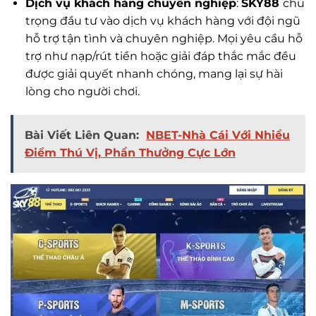
Dịch vụ khách hàng chuyên nghiệp
:
SKY88
chú
trọng đầu tư vào dịch vụ khách hàng với đội ngũ
hỗ trợ tận tình và chuyên nghiệp. Mọi yêu cầu hỗ
trợ như nạp/rút tiền hoặc giải đáp thắc mắc đều
được giải quyết nhanh chóng, mang lại sự hài
lòng cho người chơi.
Bài Viết Liên Quan:
NBET-Nhà Cái Với Nhiều
Điểm Thú Vị, Phần Thưởng Cực Lớn