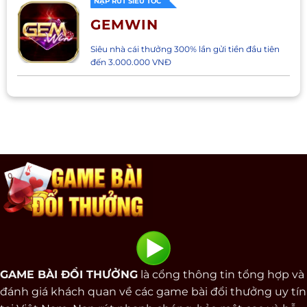
NẠP RÚT SIÊU TỐC
GEMWIN
Siêu nhà cái thưởng 300% lần gửi tiền đầu tiên
đến 3.000.000 VNĐ
GAME BÀI ĐỔI THƯỞNG
là cổng thông tin tổng hợp và
đánh giá khách quan về các game bài đổi thưởng uy tín