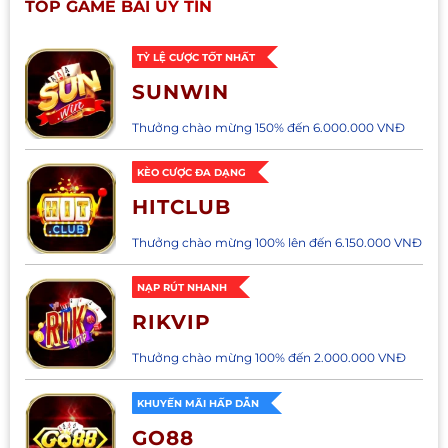
TOP GAME BÀI UY TÍN
TỶ LỆ CƯỢC TỐT NHẤT
SUNWIN
Thưởng chào mừng 150% đến 6.000.000 VNĐ
KÈO CƯỢC ĐA DẠNG
HITCLUB
Thưởng chào mừng 100% lên đến 6.150.000 VNĐ
NẠP RÚT NHANH
RIKVIP
Thưởng chào mừng 100% đến 2.000.000 VNĐ
KHUYẾN MÃI HẤP DẪN
GO88