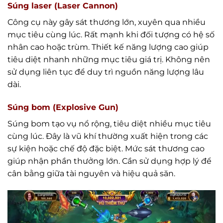
Súng laser (Laser Cannon)
Công cụ này gây sát thương lớn, xuyên qua nhiều
mục tiêu cùng lúc. Rất mạnh khi đối tượng có hệ số
nhân cao hoặc trùm. Thiết kế năng lượng cao giúp
tiêu diệt nhanh những mục tiêu giá trị. Không nên
sử dụng liên tục để duy trì nguồn năng lượng lâu
dài.
Súng bom (Explosive Gun)
Súng bom tạo vụ nổ rộng, tiêu diệt nhiều mục tiêu
cùng lúc. Đây là vũ khí thường xuất hiện trong các
sự kiện hoặc chế độ đặc biệt. Mức sát thương cao
giúp nhận phần thưởng lớn. Cần sử dụng hợp lý để
cân bằng giữa tài nguyên và hiệu quả săn.