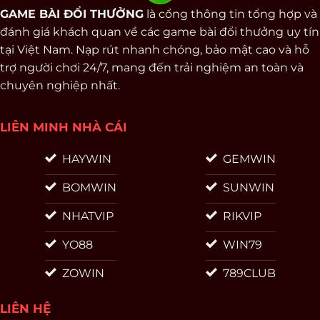
GAME BÀI ĐỔI THƯỞNG
là cổng thông tin tổng hợp và
đánh giá khách quan về các game bài đổi thưởng uy tín
tại Việt Nam. Nạp rút nhanh chóng, bảo mật cao và hỗ
trợ người chơi 24/7, mang đến trải nghiệm an toàn và
chuyên nghiệp nhất.
LIÊN MINH NHÀ CÁI
HAYWIN
GEMWIN
BOMWIN
SUNWIN
NHATVIP
RIKVIP
YO88
WIN79
ZOWIN
789CLUB
LIÊN HỆ