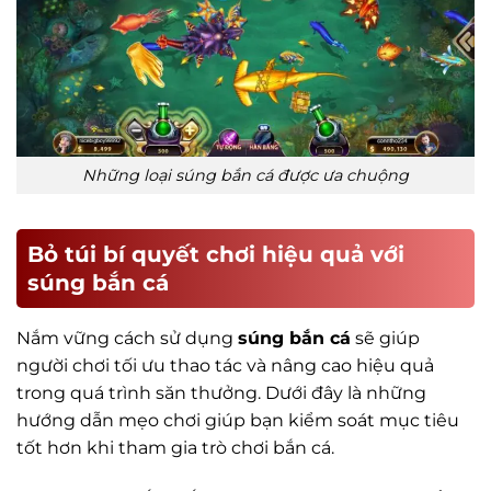
Những loại súng bắn cá được ưa chuộng
Bỏ túi bí quyết chơi hiệu quả với
súng bắn cá
Nắm vững cách sử dụng
súng bắn cá
sẽ giúp
người chơi tối ưu thao tác và nâng cao hiệu quả
trong quá trình săn thưởng. Dưới đây là những
hướng dẫn mẹo chơi giúp bạn kiểm soát mục tiêu
tốt hơn khi tham gia trò chơi bắn cá.