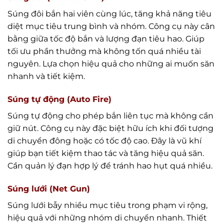
Súng đôi bắn hai viên cùng lúc, tăng khả năng tiêu
diệt mục tiêu trung bình và nhóm. Công cụ này cân
bằng giữa tốc độ bắn và lượng đạn tiêu hao. Giúp
tối ưu phần thưởng mà không tốn quá nhiều tài
nguyên. Lựa chọn hiệu quả cho những ai muốn săn
nhanh và tiết kiệm.
Súng tự động (Auto Fire)
Súng tự động cho phép bắn liên tục mà không cần
giữ nút. Công cụ này đặc biệt hữu ích khi đối tượng
di chuyển đông hoặc có tốc độ cao. Đây là vũ khí
giúp bạn tiết kiệm thao tác và tăng hiệu quả săn.
Cần quản lý đạn hợp lý để tránh hao hụt quá nhiều.
Súng lưới (Net Gun)
Súng lưới bẫy nhiều mục tiêu trong phạm vi rộng,
hiệu quả với những nhóm di chuyển nhanh. Thiết