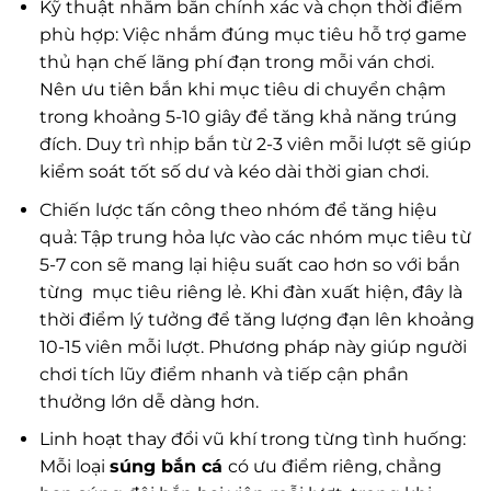
Kỹ thuật nhắm bắn chính xác và chọn thời điểm
phù hợp: Việc nhắm đúng mục tiêu hỗ trợ game
thủ hạn chế lãng phí đạn trong mỗi ván chơi.
Nên ưu tiên bắn khi mục tiêu di chuyển chậm
trong khoảng 5-10 giây để tăng khả năng trúng
đích. Duy trì nhịp bắn từ 2-3 viên mỗi lượt sẽ giúp
kiểm soát tốt số dư và kéo dài thời gian chơi.
Chiến lược tấn công theo nhóm để tăng hiệu
quả: Tập trung hỏa lực vào các nhóm mục tiêu từ
5-7 con sẽ mang lại hiệu suất cao hơn so với bắn
từng mục tiêu riêng lẻ. Khi đàn xuất hiện, đây là
thời điểm lý tưởng để tăng lượng đạn lên khoảng
10-15 viên mỗi lượt. Phương pháp này giúp người
chơi tích lũy điểm nhanh và tiếp cận phần
thưởng lớn dễ dàng hơn.
Linh hoạt thay đổi vũ khí trong từng tình huống:
Mỗi loại
súng bắn cá
có ưu điểm riêng, chẳng