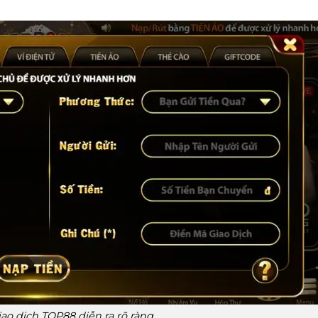
ao dịch TOP88 diễn ra rõ ràng