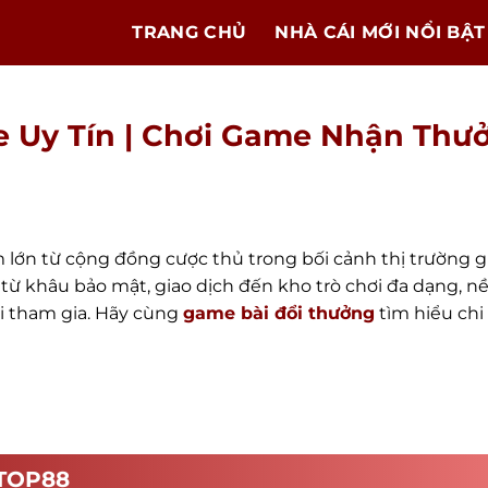
TRANG CHỦ
NHÀ CÁI MỚI NỔI BẬT
 Uy Tín | Chơi Game Nhận Thư
 lớn từ cộng đồng cược thủ trong bối cảnh thị trường giả
 từ khâu bảo mật, giao dịch đến kho trò chơi đa dạng, n
i tham gia. Hãy cùng
game bài đổi thưởng
tìm hiểu chi 
 TOP88