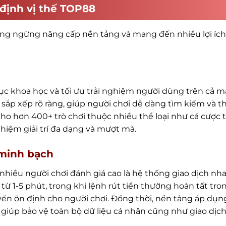
định vị thế TOP88
ng ngừng nâng cấp nền tảng và mang đến nhiều lợi ích
cục khoa học và tối ưu trải nghiệm người dùng trên cả m
 sắp xếp rõ ràng, giúp người chơi dễ dàng tìm kiếm và t
kho hơn 400+ trò chơi thuộc nhiều thể loại như cá cược 
nghiệm giải trí đa dạng và mượt mà.
 minh bạch
iều người chơi đánh giá cao là hệ thống giao dịch nh
 từ 1-5 phút, trong khi lệnh rút tiền thường hoàn tất tro
ển ổn định cho người chơi. Đồng thời, nền tảng áp dụn
 giúp bảo vệ toàn bộ dữ liệu cá nhân cũng như giao dịch