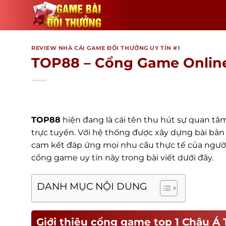
Bỏ
qua
nội
dung
REVIEW NHÀ CÁI GAME ĐỔI THƯỞNG UY TÍN #1
TOP88 – Cổng Game Online
TOP88
hiện đang là cái tên thu hút sự quan tâm
trực tuyến. Với hệ thống được xây dựng bài bản
cam kết đáp ứng mọi nhu cầu thực tế của ngườ
cổng game uy tín này trong bài viết dưới đây.
DANH MỤC NỘI DUNG
Giới thiệu cổng game top 1 Châu Á