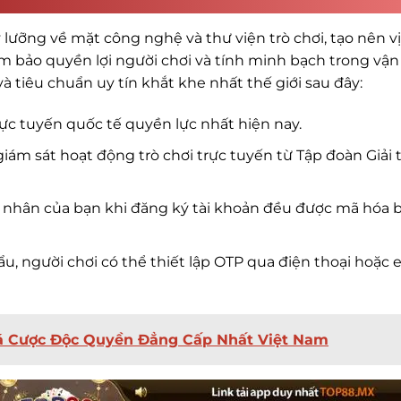
 lưỡng về mặt công nghệ và thư viện trò chơi, tạo nên vị
 bảo quyền lợi người chơi và tính minh bạch trong vận
 tiêu chuẩn uy tín khắt khe nhất thế giới sau đây:
ực tuyến quốc tế quyền lực nhất hiện nay.
ám sát hoạt động trò chơi trực tuyến từ Tập đoàn Giải tr
cá nhân của bạn khi đăng ký tài khoản đều được mã hóa 
u, người chơi có thể thiết lập OTP qua điện thoại hoặc e
á Cược Độc Quyền Đẳng Cấp Nhất Việt Nam