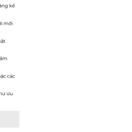
đáng kể
ời mới
hật
hẩm
ặc các
như ưu