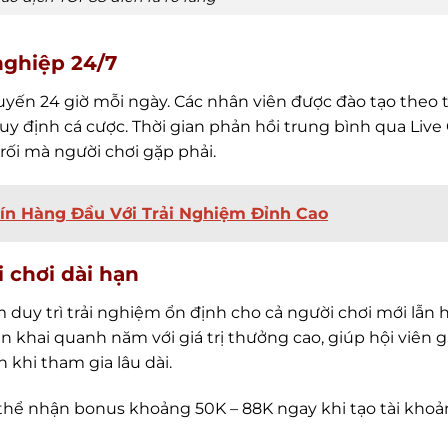
nghiệp 24/7
yến 24 giờ mỗi ngày. Các nhân viên được đào tạo theo 
uy định cá cược. Thời gian phản hồi trung bình qua Live 
rối mà người chơi gặp phải.
ín Hàng Đầu Với Trải Nghiệm Đỉnh Cao
 chơi dài hạn
uy trì trải nghiệm ổn định cho cả người chơi mới lẫn h
 khai quanh năm với giá trị thưởng cao, giúp hội viên g
khi tham gia lâu dài.
thể nhận bonus khoảng 50K – 88K ngay khi tạo tài khoả