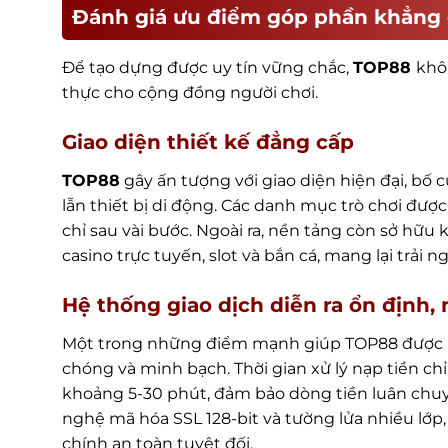
Đánh giá ưu điểm góp phần khẳng 
Để tạo dựng được uy tín vững chắc,
TOP88
khô
thực cho cộng đồng người chơi.
Giao diện thiết kế đẳng cấp
TOP88
gây ấn tượng với giao diện hiện đại, bố 
lẫn thiết bị di động. Các danh mục trò chơi được
chỉ sau vài bước. Ngoài ra, nền tảng còn sở hữu 
casino trực tuyến, slot và bắn cá, mang lại trải 
Hệ thống giao dịch diễn ra ổn định,
Một trong những điểm mạnh giúp TOP88 được nh
chóng và minh bạch. Thời gian xử lý nạp tiền chỉ
khoảng 5-30 phút, đảm bảo dòng tiền luân chuy
nghệ mã hóa SSL 128-bit và tường lửa nhiều lớp,
chính an toàn tuyệt đối.