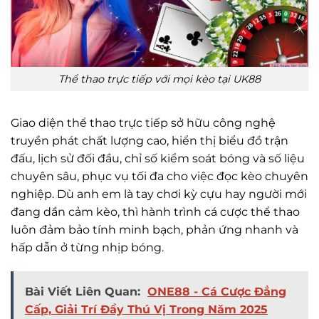
Thể thao trực tiếp với mọi kèo tại UK88
Giao diện thể thao trực tiếp sở hữu công nghệ
truyền phát chất lượng cao, hiển thị biểu đồ trận
đấu, lịch sử đối đầu, chỉ số kiểm soát bóng và số liệu
chuyên sâu, phục vụ tối đa cho việc đọc kèo chuyên
nghiệp. Dù anh em là tay chơi kỳ cựu hay người mới
đang dần cảm kèo, thì hành trình cá cược thể thao
luôn đảm bảo tính minh bạch, phản ứng nhanh và
hấp dẫn ở từng nhịp bóng.
Bài Viết Liên Quan:
ONE88 - Cá Cược Đẳng
Cấp, Giải Trí Đầy Thú Vị Trong Năm 2025