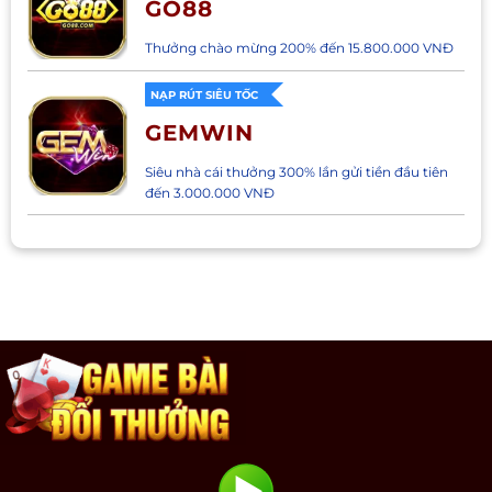
GO88
Thưởng chào mừng 200% đến 15.800.000 VNĐ
NẠP RÚT SIÊU TỐC
GEMWIN
Siêu nhà cái thưởng 300% lần gửi tiền đầu tiên
đến 3.000.000 VNĐ