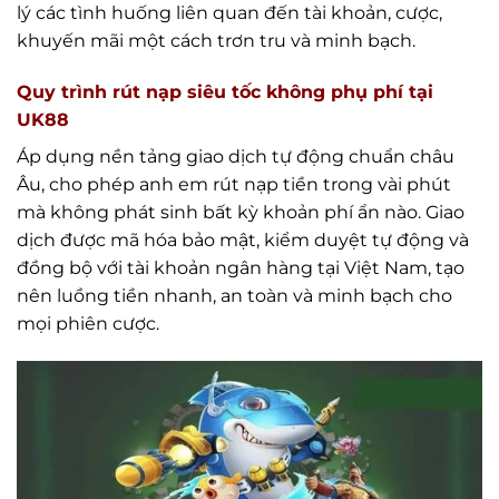
lý các tình huống liên quan đến tài khoản, cược,
khuyến mãi một cách trơn tru và minh bạch.
Quy trình rút nạp siêu tốc không phụ phí tại
UK88
Áp dụng nền tảng giao dịch tự động chuẩn châu
Âu, cho phép anh em rút nạp tiền trong vài phút
mà không phát sinh bất kỳ khoản phí ẩn nào. Giao
dịch được mã hóa bảo mật, kiểm duyệt tự động và
đồng bộ với tài khoản ngân hàng tại Việt Nam, tạo
nên luồng tiền nhanh, an toàn và minh bạch cho
mọi phiên cược.