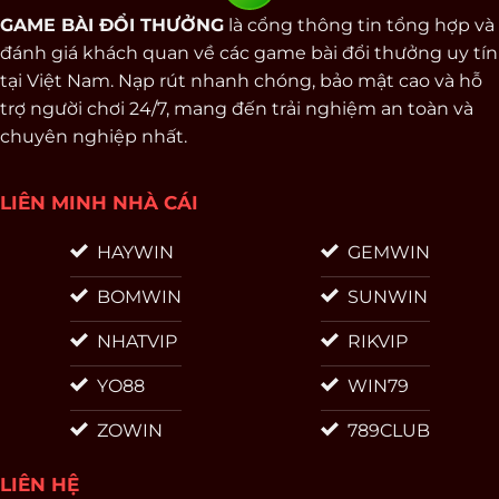
GAME BÀI ĐỔI THƯỞNG
là cổng thông tin tổng hợp và
đánh giá khách quan về các game bài đổi thưởng uy tín
tại Việt Nam. Nạp rút nhanh chóng, bảo mật cao và hỗ
trợ người chơi 24/7, mang đến trải nghiệm an toàn và
chuyên nghiệp nhất.
LIÊN MINH NHÀ CÁI
HAYWIN
GEMWIN
BOMWIN
SUNWIN
NHATVIP
RIKVIP
YO88
WIN79
ZOWIN
789CLUB
LIÊN HỆ