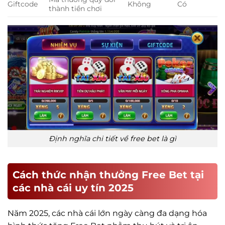
Giftcode
Không
Có
thành tiền chơi
Định nghĩa chi tiết về free bet là gì
Cách thức nhận thưởng Free Bet tại
các nhà cái uy tín 2025
Năm 2025, các nhà cái lớn ngày càng đa dạng hóa