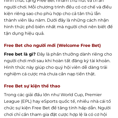
hình thức tặng Free Bet nhằm thu hút và tri ân
người chơi. Mỗi chương trình đều có cơ chế và điều
kiện riêng sao cho phù hợp cho cả tân thủ lẫn
thành viên lâu năm. Dưới đây là những cách nhận
hình thức phổ biến nhất mà người chơi nên biết để
tận dụng hiệu quả.
Free Bet cho người mới (Welcome Free Bet)
Free bet là gì?
Đây là phần thưởng dành riêng cho
người chơi mới sau khi hoàn tất đăng ký tài khoản.
Hình thức này giúp cho quý hội viên dễ dàng trải
nghiệm cá cược mà chưa cần nạp tiền thật.
Free Bet sự kiện thể thao
Trong các giải đấu lớn như World Cup, Premier
League (EPL) hay eSports quốc tế, nhiều nhà cái tổ
chức sự kiện Free Bet để tăng tính hấp dẫn. Người
chơi chỉ cần tham gia đặt cược hợp lệ là có cơ hội