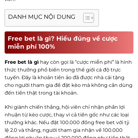
DANH MỤC NỘI DUNG
Free bet là gì? Hiểu đúng về cược
miễn phí 100%
Free bet là gì
hay còn gọi là “cược miễn phí” là hình
thức thưởng phổ biến trong thế giới cá độ trực
tuyến. Đây là khoản tiền ảo đã được nhà cái tặng
cho người tham gia để đặt kèo mà không cần dùng
đến tiền thật trong tài khoản.
Khi giành chiến thắng, hội viên chỉ nhận phần lợi
nhuận từ kèo cược, thay vì cả tiền gốc như các loại
thưởng khác. Nếu đặt 100.000 đồng free bet với tỷ
lệ 2.0 và thắng, người tham gia nhận về 100.000
đồng lợi nhuận thay vì 200.000 đồng như tiền thật.