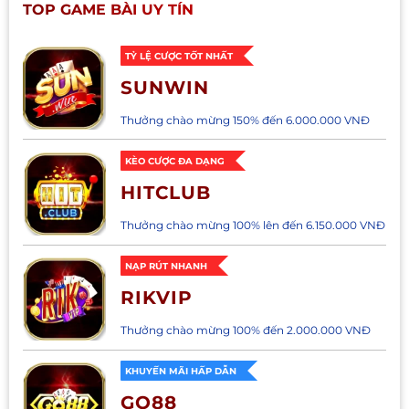
TOP GAME BÀI UY TÍN
TỶ LỆ CƯỢC TỐT NHẤT
SUNWIN
Thưởng chào mừng 150% đến 6.000.000 VNĐ
KÈO CƯỢC ĐA DẠNG
HITCLUB
Thưởng chào mừng 100% lên đến 6.150.000 VNĐ
NẠP RÚT NHANH
RIKVIP
Thưởng chào mừng 100% đến 2.000.000 VNĐ
KHUYẾN MÃI HẤP DẪN
GO88