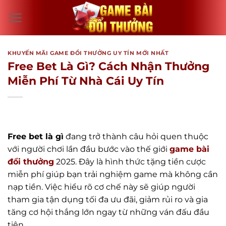
Bỏ
qua
nội
dung
KHUYẾN MÃI GAME ĐỔI THƯỞNG UY TÍN MỚI NHẤT
Free Bet Là Gì? Cách Nhận Thưởng
Miễn Phí Từ Nhà Cái Uy Tín
Free bet là gì
đang trở thành câu hỏi quen thuộc
với người chơi lần đầu bước vào thế giới
game bài
đổi thưởng
2025
. Đây là hình thức tặng tiền cược
miễn phí giúp bạn trải nghiệm game mà không cần
nạp tiền. Việc hiểu rõ cơ chế này sẽ giúp người
tham gia tận dụng tối đa ưu đãi, giảm rủi ro và gia
tăng cơ hội thắng lớn ngay từ những ván đấu đầu
tiên.