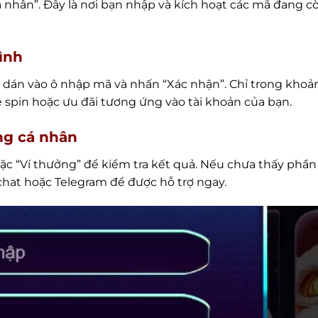
 nhân”. Đây là nơi bạn nhập và kích hoạt các mã đang c
ình
dán vào ô nhập mã và nhấn “Xác nhận”. Chỉ trong khoả
e spin hoặc ưu đãi tương ứng vào tài khoản của bạn.
ng cá nhân
hoặc “Ví thưởng” để kiểm tra kết quả. Nếu chưa thấy phầ
echat hoặc Telegram để được hỗ trợ ngay.