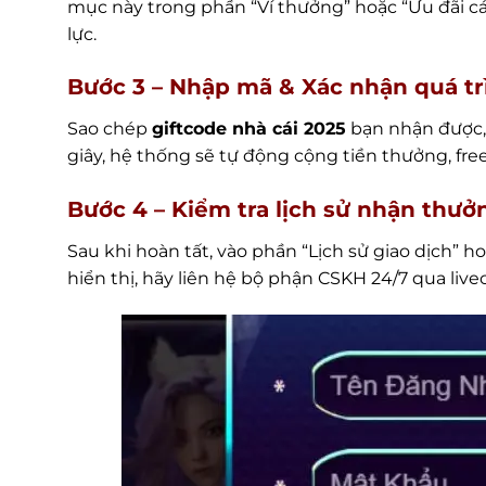
mục này trong phần “Ví thưởng” hoặc “Ưu đãi cá
lực.
Bước 3 – Nhập mã & Xác nhận quá tr
Sao chép
giftcode nhà cái 2025
bạn nhận được, 
giây, hệ thống sẽ tự động cộng tiền thưởng, fre
Bước 4 – Kiểm tra lịch sử nhận thưở
Sau khi hoàn tất, vào phần “Lịch sử giao dịch” 
hiển thị, hãy liên hệ bộ phận CSKH 24/7 qua liv