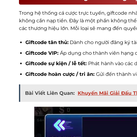
Trong hệ thống cá cược trực tuyến, giftcode nh
không cần nạp tiền. Đây là một phần không thể 
các thương hiệu lớn. Mỗi loại sẽ mang đến quyền
Giftcode tân thủ:
Dành cho người đăng ký tài
Giftcode VIP:
Áp dụng cho thành viên hạng cao
Giftcode sự kiện / lễ tết:
Phát hành vào các d
Giftcode hoàn cược / tri ân:
Gửi đến thành vi
Bài Viết Liên Quan:
Khuyến Mãi Giải Đấu T