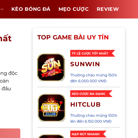
KÈO BÓNG ĐÁ
MẸO CƯỢC
REVIEW
hất
TOP GAME BÀI UY TÍN
TỶ LỆ CƯỢC TỐT NHẤT
SUNWIN
ởng độc
Thưởng chào mừng 150%
hoàn
đến 6.000.000 VNĐ
i đầu
KÈO CƯỢC ĐA DẠNG
HITCLUB
Thưởng chào mừng 100%
lên đến 6.150.000 VNĐ
NẠP RÚT NHANH