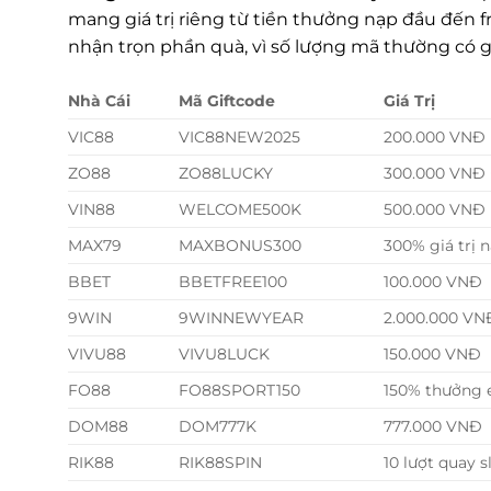
mang giá trị riêng từ tiền thưởng nạp đầu đến 
nhận trọn phần quà, vì số lượng mã thường có g
Nhà Cái
Mã Giftcode
Giá Trị
VIC88
VIC88NEW2025
200.000 VNĐ
ZO88
ZO88LUCKY
300.000 VNĐ +
VIN88
WELCOME500K
500.000 VNĐ
MAX79
MAXBONUS300
300% giá trị 
BBET
BBETFREE100
100.000 VNĐ
9WIN
9WINNEWYEAR
2.000.000 VN
VIVU88
VIVU8LUCK
150.000 VNĐ
FO88
FO88SPORT150
150% thưởng 
DOM88
DOM777K
777.000 VNĐ
RIK88
RIK88SPIN
10 lượt quay s