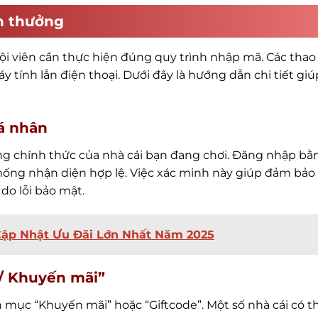
n thưởng
hội viên cần thực hiện đúng quy trình nhập mã. Các thao 
áy tính lẫn điện thoại. Dưới đây là hướng dẫn chi tiết gi
cá nhân
ng chính thức của nhà cái bạn đang chơi. Đăng nhập bằn
hống nhận diện hợp lệ. Việc xác minh này giúp đảm bảo
do lỗi bảo mật.
Cập Nhật Ưu Đãi Lớn Nhất Năm 2025
 / Khuyến mãi”
mục “Khuyến mãi” hoặc “Giftcode”. Một số nhà cái có t