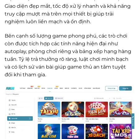
Giao diện đẹp mắt, tốc độ xử lý nhanh và khả năng
truy cập mượt mà trên mọi thiết bị giúp trải
nghiệm luôn liền mạch và ổn định.
Bên cạnh số lượng game phong phú, các trò chơi
còn được tích hợp các tính năng hiện đại như
autoplay, phòng chơi riêng và bảng xếp hạng hàng
tuần. Tỷ lệ trả thưởng rõ ràng, luật chơi minh bạch
và có lịch sử ván bài giúp game thủ an tâm tuyệt
đối khi tham gia.