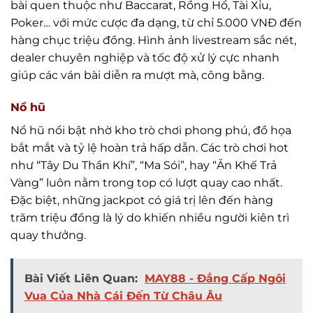
bài quen thuộc như Baccarat, Rồng Hổ, Tài Xỉu,
Poker… với mức cược đa dạng, từ chỉ 5.000 VNĐ đến
hàng chục triệu đồng. Hình ảnh livestream sắc nét,
dealer chuyên nghiệp và tốc độ xử lý cực nhanh
giúp các ván bài diễn ra mượt mà, công bằng.
Nổ hũ
Nổ hũ nổi bật nhờ kho trò chơi phong phú, đồ họa
bắt mắt và tỷ lệ hoàn trả hấp dẫn. Các trò chơi hot
như “Tây Du Thần Khí”, “Ma Sói”, hay “Ăn Khế Trả
Vàng” luôn nằm trong top có lượt quay cao nhất.
Đặc biệt, những jackpot có giá trị lên đến hàng
trăm triệu đồng là lý do khiến nhiều người kiên trì
quay thưởng.
Bài Viết Liên Quan:
MAY88 - Đẳng Cấp Ngôi
Vua Của Nhà Cái Đến Từ Châu Âu