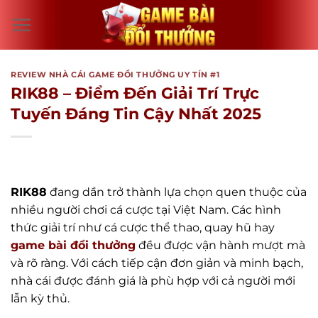
Bỏ
qua
nội
dung
REVIEW NHÀ CÁI GAME ĐỔI THƯỞNG UY TÍN #1
RIK88 – Điểm Đến Giải Trí Trực
Tuyến Đáng Tin Cậy Nhất 2025
RIK88
đang dần trở thành lựa chọn quen thuộc của
nhiều người chơi cá cược tại Việt Nam. Các hình
thức giải trí như cá cược thể thao, quay hũ hay
game bài đổi thưởng
đều được vận hành mượt mà
và rõ ràng. Với cách tiếp cận đơn giản và minh bạch,
nhà cái được đánh giá là phù hợp với cả người mới
lẫn kỳ thủ.