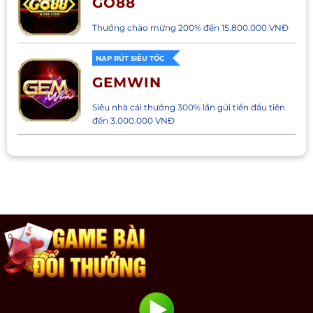
GO88
Thưởng chào mừng 200% đến 15.800.000 VNĐ
NẠP RÚT SIÊU TỐC
GEMWIN
Siêu nhà cái thưởng 300% lần gửi tiền đầu tiên
đến 3.000.000 VNĐ