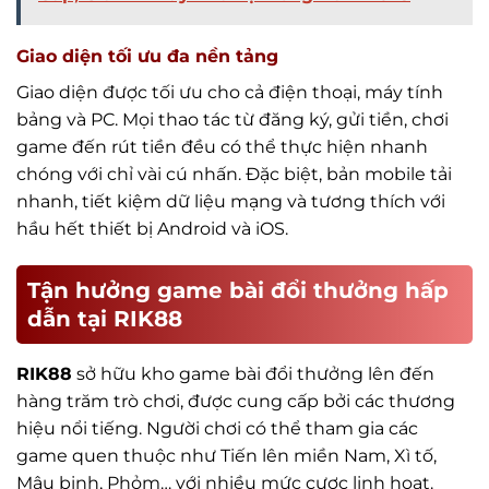
Giao diện tối ưu đa nền tảng
Giao diện được tối ưu cho cả điện thoại, máy tính
bảng và PC. Mọi thao tác từ đăng ký, gửi tiền, chơi
game đến rút tiền đều có thể thực hiện nhanh
chóng với chỉ vài cú nhấn. Đặc biệt, bản mobile tải
nhanh, tiết kiệm dữ liệu mạng và tương thích với
hầu hết thiết bị Android và iOS.
Tận hưởng game bài đổi thưởng hấp
dẫn tại RIK88
RIK88
sở hữu kho game bài đổi thưởng lên đến
hàng trăm trò chơi, được cung cấp bởi các thương
hiệu nổi tiếng. Người chơi có thể tham gia các
game quen thuộc như Tiến lên miền Nam, Xì tố,
Mậu binh, Phỏm… với nhiều mức cược linh hoạt.