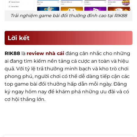
Trải nghiệm game bài đổi thưởng đỉnh cao tại RIK88
Lời kết
RIK88
là
review nhà cái
đáng cân nhắc cho những
ai đang tìm kiếm nền tảng cá cược an toàn và hiệu
quả. Với tỷ lệ trả thưởng minh bạch và kho trò chơi
phong phú, người chơi có thể dễ dàng tiếp cận các
top game bài đổi thưởng hấp dẫn mỗi ngày. Đăng
ký ngay hôm nay để khám phá những ưu đãi và có
cơ hội thắng lớn.